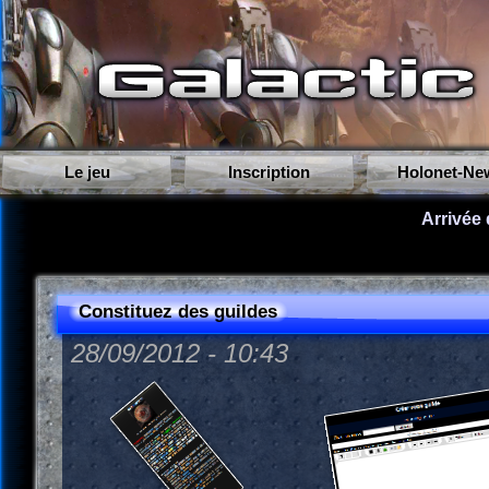
Le jeu
Inscription
Holonet-Ne
Arrivée
Constituez des guildes
28/09/2012 - 10:43